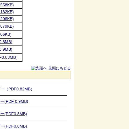
558KB)
182KB)
206KB)
879KB)
06KB)
.8MB)
.9MB)
0.83MB）
先頭にもどる
（PDF0.82MB）
PDF 0.9MB)
(PDF0.8MB)
(PDF0.8MB)