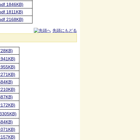
 1846KB)
 1811KB)
 2168KB)
先頭にもどる
28KB)
941KB)
955KB)
271KB)
84KB)
210KB)
87KB)
172KB)
305KB)
84KB)
071KB)
157KB)