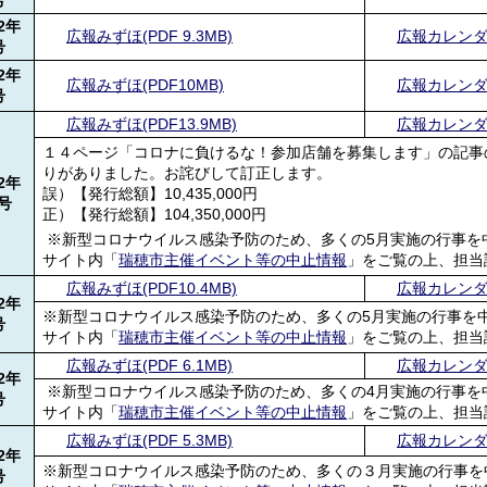
号
2
年
広報みずほ(PDF 9.3MB)
広報カレンダー
号
2
年
広報みずほ(PDF10MB)
広報カレンダー(
号
広報みずほ(PDF13.9MB)
広報カレンダー
１４ページ「コロナに負けるな！参加店舗を募集します」の記事
りがありました。お詫びして訂正します。
2
年
誤）【発行総額】10,435,000円
号
正）【発行総額】104,350,000円
※新型コロナウイルス感染予防のため、多くの5月実施の行事を
サイト内「
瑞穂市主催イベント等の中止情報
」をご覧の上、担当
広報みずほ(PDF10.4MB)
広報カレンダー(
2
年
※新型コロナウイルス感染予防のため、多くの5月実施の行事を
号
サイト内「
瑞穂市主催イベント等の中止情報
」をご覧の上、担当
広報みずほ(PDF 6.1MB)
広報カレンダー(
2
年
※新型コロナウイルス感染予防のため、多くの4月実施の行事を
号
サイト内「
瑞穂市主催イベント等の中止情報
」をご覧の上、担当
広報みずほ(PDF 5.3MB)
広報カレンダー(
2
年
※新型コロナウイルス感染予防のため、多くの３月実施の行事を
号