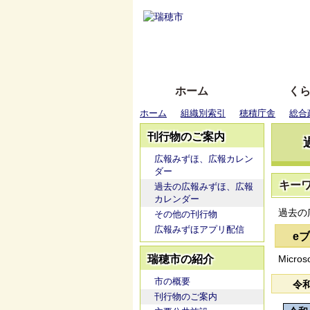
ホーム
く
ホーム
組織別索引
穂積庁舎
総合
刊行物のご案内
広報みずほ、広報カレン
ダー
キー
過去の広報みずほ、広報
カレンダー
過去の
その他の刊行物
広報みずほアプリ配信
e
瑞穂市の紹介
Micros
市の概要
令
刊行物のご案内