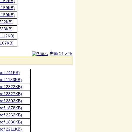
162KB)
159KB)
159KB)
22KB)
33KB)
112KB)
07KB)
先頭にもどる
 741KB)
 1183KB)
 2322KB)
 2327KB)
 2302KB)
 1878KB)
 2262KB)
 1830KB)
 2211KB)