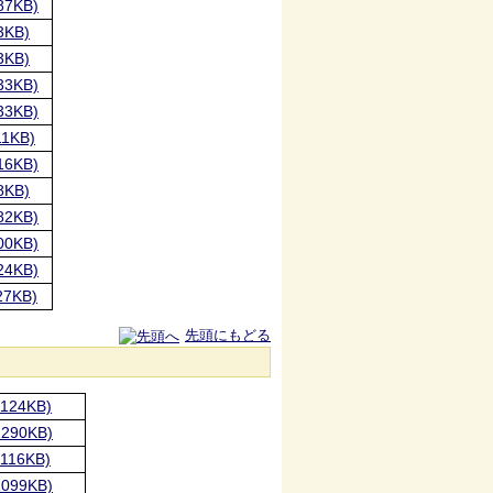
7KB)
KB)
KB)
3KB)
3KB)
1KB)
6KB)
KB)
2KB)
0KB)
4KB)
7KB)
先頭にもどる
24KB)
290KB)
16KB)
099KB)