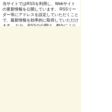
当サイトではRSSを利用し、Webサイト
の更新情報を公開しています。 RSSリー
ダー等にアドレスを設定していただくこと
で、最新情報を効率的に取得していただけ
ます。 なお、RSSの公開は、都合により
公開を中止したり、アドレスを変更するこ
とがありますので、ご了承ください。
お問い合わせ先
総合政策課
所在地/〒 501-0293瑞穂市別府1288番地
電話番号/
058-327-4128
FAX/058-327-4103
お問い
合わせフォーム
ページの先頭へ戻る
サイトマップ
免責事項・著作権
リンク集
サイト
の使い方
プライバシーポリシー
瑞穂市役所（法人番号：6000020212164)