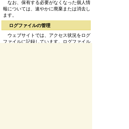
なお、保有する必要がなくなった個人情
報については、速やかに廃棄または消去し
ます。
ログファイルの管理
ウェブサイトでは、アクセス状況をログ
ファイルに記録しています。ログファイル
は、ウェブサイト改善、不正アクセス調査
等の目的で利用します。なお、ログファイ
ルにおいて個人を特定することはできませ
ん。
お問い合わせ先
総合政策課
所在地/〒 501-0293瑞穂市別府1288番地
電話番号/
058-327-4128
FAX/058-327-4103
お問い
合わせフォーム
ページの先頭へ戻る