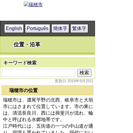
English
Português
簡体字
繁体字
位置・沿革
キーワード検索
更新日:2019年9月25日
瑞穂市の位置
瑞穂市は、濃尾平野の北西、岐阜市と大垣
市にはさまれて位置しています。市の東に
は、清流長良川、西には揖斐川が流れ、輪
中と呼ばれる水郷地帯です。
江戸時代には、五街道の一つの中山道が通
り、宿場も置かれていました。現代におい