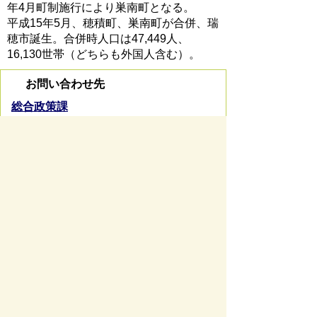
年4月町制施行により巣南町となる。
平成15年5月、穂積町、巣南町が合併、瑞
穂市誕生。合併時人口は47,449人、
16,130世帯（どちらも外国人含む）。
お問い合わせ先
総合政策課
所在地/〒 501-0293瑞穂市別府1288番地
電話番号/
058-327-4128
FAX/058-327-4103
お問い
合わせフォーム
ページの先頭へ戻る
サイトマップ
免責事項・著作権
リンク集
サイト
の使い方
プライバシーポリシー
瑞穂市役所（法人番号：6000020212164)
穂積庁舎 ／ 〒501-0293 岐阜県瑞穂市別府1288番
地 電話：
058-327-4111
ファックス：058-327-7414
巣南庁舎 ／ 〒501-0392 岐阜県瑞穂市宮田300番地
2 電話：
058-327-2100
ファックス：058-327-2109