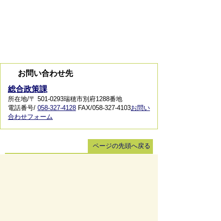
お問い合わせ先
総合政策課
所在地/〒 501-0293瑞穂市別府1288番地
電話番号/
058-327-4128
FAX/058-327-4103
お問い
合わせフォーム
ページの先頭へ戻る
サイトマップ
免責事項・著作権
リンク集
サイト
の使い方
プライバシーポリシー
瑞穂市役所（法人番号：6000020212164)
穂積庁舎 ／ 〒501-0293 岐阜県瑞穂市別府1288番
地 電話：
058-327-4111
ファックス：058-327-7414