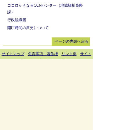
ココロかさなるCCNセンター（地域福祉高齢
課）
行政組織図
開庁時間の変更について
ページの先頭へ戻る
サイトマップ
免責事項・著作権
リンク集
サイト
の使い方
プライバシーポリシー
瑞穂市役所（法人番号：6000020212164)
穂積庁舎 ／ 〒501-0293 岐阜県瑞穂市別府1288番
地 電話：
058-327-4111
ファックス：058-327-7414
巣南庁舎 ／ 〒501-0392 岐阜県瑞穂市宮田300番地
2 電話：
058-327-2100
ファックス：058-327-2109
開庁時間 ／午前9時00分より午後4時30分(土曜日、
日曜日、祝日、休日、年末年始は除く)