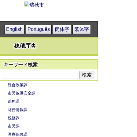
English
Português
簡体字
繁体字
穂積庁舎
キーワード検索
総合政策課
市民協働安全課
総務課
財務情報課
税務課
市民課
医療保険課