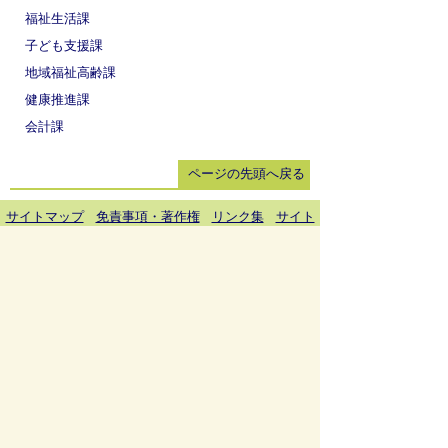
福祉生活課
子ども支援課
地域福祉高齢課
健康推進課
会計課
ページの先頭へ戻る
サイトマップ
免責事項・著作権
リンク集
サイト
の使い方
プライバシーポリシー
瑞穂市役所（法人番号：6000020212164)
穂積庁舎 ／ 〒501-0293 岐阜県瑞穂市別府1288番
地 電話：
058-327-4111
ファックス：058-327-7414
巣南庁舎 ／ 〒501-0392 岐阜県瑞穂市宮田300番地
2 電話：
058-327-2100
ファックス：058-327-2109
開庁時間 ／午前9時00分より午後4時30分(土曜日、
日曜日、祝日、休日、年末年始は除く)