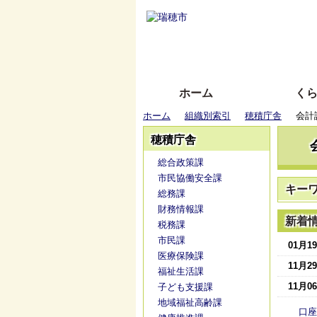
ホーム
く
ホーム
組織別索引
穂積庁舎
会計
穂積庁舎
総合政策課
市民協働安全課
キー
総務課
財務情報課
新着
税務課
市民課
01月1
医療保険課
11月2
福祉生活課
11月0
子ども支援課
地域福祉高齢課
口座