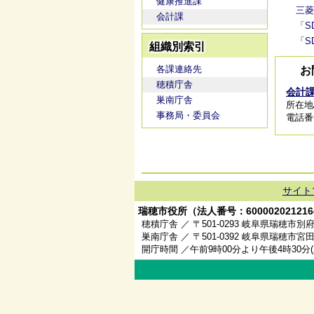
健康推進課
三菱
会計課
「S
「S
組織別索引
各課連絡先
お
穂積庁舎
会計
巣南庁舎
所在地
事務局・委員会
電話番号/
サイト
瑞穂市役所（法人番号：600002021216
穂積庁舎 ／ 〒501-0293 岐阜県瑞穂市別府
巣南庁舎 ／ 〒501-0392 岐阜県瑞穂市宮田
開庁時間 ／午前9時00分より午後4時30