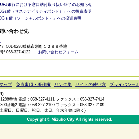
UFJ銀行における窓口納付取り扱い終了のお知らせ
DGs債（サステナビリティボンド）」への投資表明
DGｓ債（ソーシャルボンド）」への投資表明
問い合わせ先
課
/〒 501-0293瑞穂市別府１２８８番地
 058-327-4122
お問い合わせフォーム
マップ
免責事項・著作権
リンク集
サイトの使い方
プライバシー
4)
1288番地 電話：
058-327-4111
ファックス：058-327-7414
300番地2 電話：
058-327-2100
ファックス：058-327-2109
分(土曜日、日曜日、祝日、休日、年末年始は除く)
Copyright © Mizuho City All rights reserved.