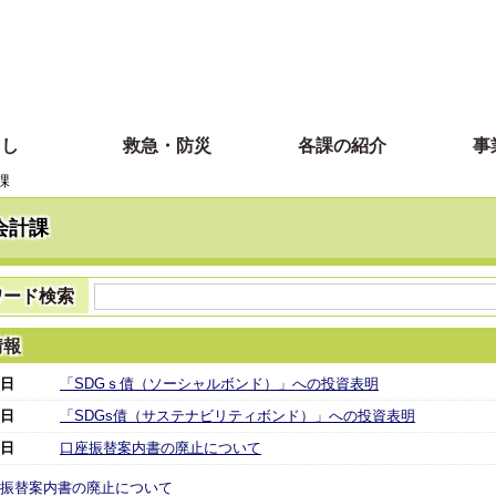
らし
救急・防災
各課の紹介
事
課
会計課
ワード検索
情報
9日
「SDGｓ債（ソーシャルボンド）」への投資表明
9日
「SDGs債（サステナビリティボンド）」への投資表明
6日
口座振替案内書の廃止について
振替案内書の廃止について