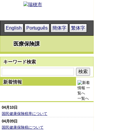
English
Português
簡体字
繁体字
医療保険課
キーワード検索
新着情報
一覧へ
04月10日
国民健康保険税率について
04月09日
国民健康保険税について