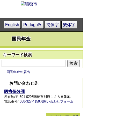
English
Português
簡体字
繁体字
国民年金
キーワード検索
国民年金の届出
お問い合わせ先
医療保険課
所在地/〒 501-0293瑞穂市別府１２８８番地
電話番号/
058-327-4159
お問い合わせフォーム