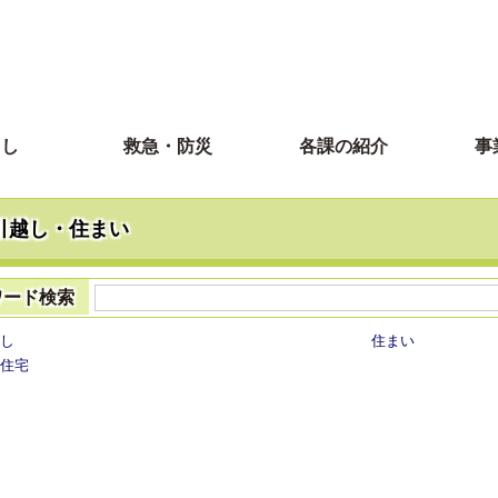
らし
救急・防災
各課の紹介
事
引越し・住まい
ワード検索
し
住まい
住宅