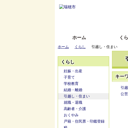
ホーム
く
ホーム
くらし
引越し・住まい
くらし
妊娠・出産
キー
子育て
学校教育
引越
結婚・離婚
公営
引越し・住まい
就職・退職
高齢者・介護
おくやみ
戸籍・住民票・印鑑登録
税