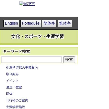
English
Português
簡体字
繁体字
文化・スポーツ・生涯学習
キーワード検索
生涯学習課の事業案内
取り組み
イベント
講座・教室
団体
刊行物のご案内
生涯学習施設