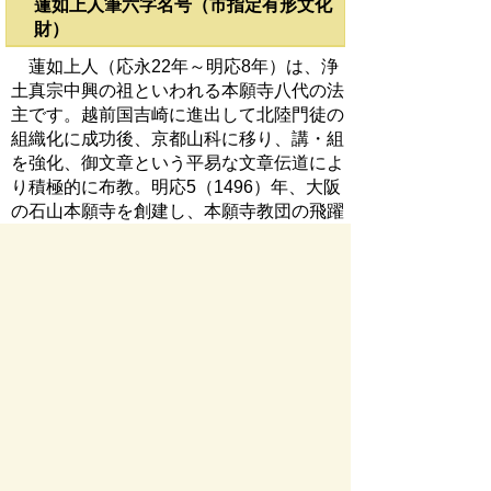
蓮如上人筆六字名号（市指定有形文化
財）
蓮如上人（応永22年～明応8年）は、浄
土真宗中興の祖といわれる本願寺八代の法
主です。越前国吉崎に進出して北陸門徒の
組織化に成功後、京都山科に移り、講・組
を強化、御文章という平易な文章伝道によ
り積極的に布教。明応5（1496）年、大阪
の石山本願寺を創建し、本願寺教団の飛躍
的発展をもたらしました。
この浄明寺の名号は蓮如（諡号（しご
う）を慧燈大師という）の真蹟であること
を、前掲今小路覚瑞（文学博士、京都帝国
大学教授、京都博物館館長）が鑑定してい
ます。（所蔵場所：瑞穂市重里）
千躰仏（市指定有形文化財）
自然居士は、和泉国日根郡自然田村生ま