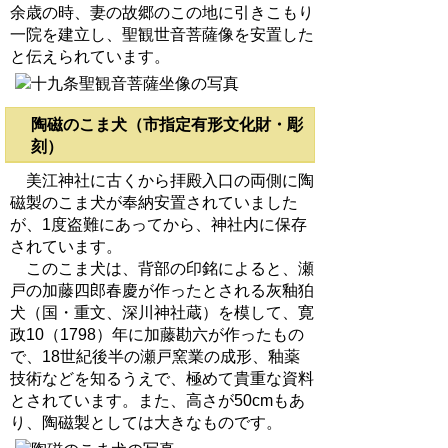
余歳の時、妻の故郷のこの地に引きこもり
一院を建立し、聖観世音菩薩像を安置した
と伝えられています。
陶磁のこま犬（市指定有形文化財・彫
刻）
美江神社に古くから拝殿入口の両側に陶
磁製のこま犬が奉納安置されていました
が、1度盗難にあってから、神社内に保存
されています。
このこま犬は、背部の印銘によると、瀬
戸の加藤四郎春慶が作ったとされる灰釉狛
犬（国・重文、深川神社蔵）を模して、寛
政10（1798）年に加藤勘六が作ったもの
で、18世紀後半の瀬戸窯業の成形、釉薬
技術などを知るうえで、極めて貴重な資料
とされています。また、高さが50cmもあ
り、陶磁製としては大きなものです。