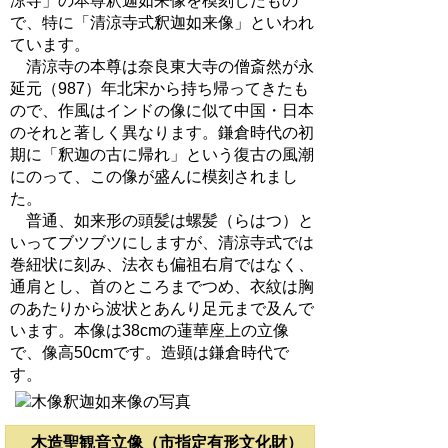
涼寺」の本尊釈迦如来像を模刻したもの
で、特に「清涼寺式釈迦如来像」といわれ
ています。
清涼寺の本尊は奈良東大寺の僧斎然が永
延元（987）年北宋から持ち帰ってきたも
ので、作風はインドの像に似て中国・日本
のそれと著しく異なります。鎌倉時代の初
期に「釈迦の古に帰れ」という復古の風潮
にのって、この像が盛んに模刻されまし
た。
普通、如来形の頭髪は螺髪（らはつ）と
いってブツブツにしますが、清涼寺式では
巻紐状に刻み、法衣も偏祖右肩ではなく、
通肩とし、首のところまでつめ、衣紋は胸
のあたりから波状とあんり足元まで及んで
います。本像は38cmの蓮華座上の立像
で、像高50cmです。造顕は鎌倉時代で
す。
木造聖観音立像（市指定有形文化財）