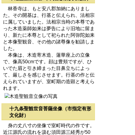
林香寺は、もと安八郡加納にありまし
た。その開基は、行基と伝えられ、法相宗
に属していました。法相宗当時の本尊であ
った木造薬師如来は夢告により旧地に留ま
り、新たに本尊として祀られた阿弥陀如来
と本像聖観音、その他の諸尊像を勧請しま
した。
本像は、木造寄木造、蓮華座上の立像
で、像高50cmです。顔は豊頬ですが、ひ
いでた眉と引き締まった目鼻立ちによっ
て、厳しさを感じさせます。行基の作と伝
えられていますが、室町期の造顕と考えら
れます。
十九条聖観世音菩薩坐像（市指定有形
文化財）
身の丈八寸の坐像で室町時代の作です。
近江源氏の流れを汲む須田源三経秀が50