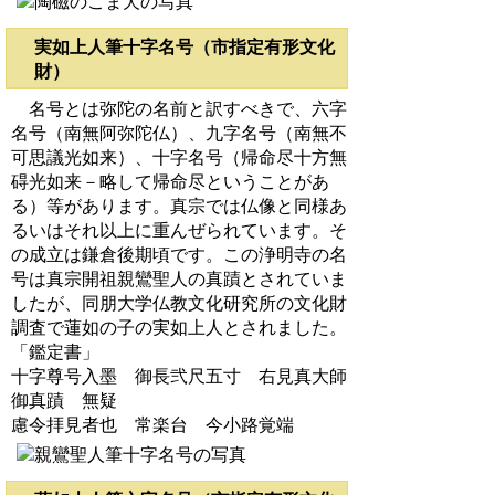
実如上人筆十字名号（市指定有形文化
財）
名号とは弥陀の名前と訳すべきで、六字
名号（南無阿弥陀仏）、九字名号（南無不
可思議光如来）、十字名号（帰命尽十方無
碍光如来－略して帰命尽ということがあ
る）等があります。真宗では仏像と同様あ
るいはそれ以上に重んぜられています。そ
の成立は鎌倉後期頃です。この浄明寺の名
号は真宗開祖親鸞聖人の真蹟とされていま
したが、同朋大学仏教文化研究所の文化財
調査で蓮如の子の実如上人とされました。
「鑑定書」
十字尊号入墨 御長弐尺五寸 右見真大師
御真蹟 無疑
慮令拝見者也 常楽台 今小路覚端