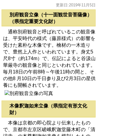
更新日:2019年11月5日
別府観音立像（十一面観世音菩薩像）
（県指定重要文化財）
通称別府観音と呼ばれているこの観音像
は、平安時代の様式（藤原様式）の影響を
受けた素朴な木像です。檜材の一木造り
で、豊然上人作といわれています。身丈5
尺8寸（約174m）で、伝記によると谷汲山
華厳寺の観音像と同じといわれています。
毎月18日の午前8時～午後11時の間と、そ
の他8 月10日の千日参り及び2月3日の星供
養にも開帳されています。
木像釈迦如来立像（県指定有形文化
財）
本像は京都の即心院より伝来したもの
で、京都市左京区嵯峨釈迦堂藤木町の「清