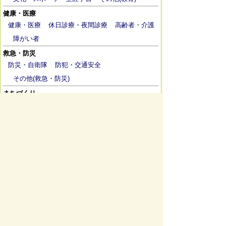
健康・医療
健康・医療
休日診療・夜間診療
高齢者・介護
障がい者
救急・防災
防災・自衛隊
防犯・交通安全
その他(救急・防災)
まちづくり
河川
道路
耐震補助関係
公園
審議会等
男女共同参画
ふるさと応援寄付金
かきりん
事業者向け
入札・契約など
その他(事業者向け)
市政
選挙
予算
採用情報
その他(市政)
ページの先頭へ戻る
有料広告について
広告