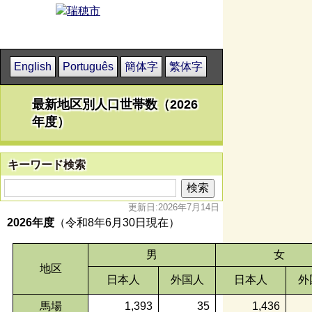
English
Português
簡体字
繁体字
最新地区別人口世帯数（2026
年度）
キーワード検索
更新日:2026年7月14日
202
6年度
（令和8年6月30日現在）
男
女
地区
日本人
外国人
日本人
外
馬場
1,393
35
1,436