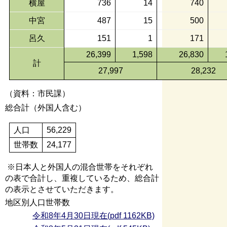
横屋
736
14
740
中宮
487
15
500
呂久
151
1
171
26,399
1,598
26,830
計
27,997
28,232
（資料：市民課）
総合計（外国人含む）
人口
56,229
世帯数
24,177
※日本人と外国人の混合世帯をそれぞれ
の表で合計し、重複している
ため、総合計
の表示とさせていただきます。
地区別人口世帯数
令和8年4月30日現在(pdf 1162KB)