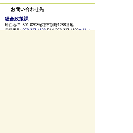
お問い合わせ先
総合政策課
所在地/〒 501-0293瑞穂市別府1288番地
電話番号/
058-327-4128
FAX/058-327-4103
お問い
合わせフォーム
ページの先頭へ戻る
サイトマップ
免責事項・著作権
リンク集
サイト
の使い方
プライバシーポリシー
瑞穂市役所（法人番号：6000020212164)
穂積庁舎 ／ 〒501-0293 岐阜県瑞穂市別府1288番
地 電話：
058-327-4111
ファックス：058-327-7414
巣南庁舎 ／ 〒501-0392 岐阜県瑞穂市宮田300番地
2 電話：
058-327-2100
ファックス：058-327-2109
開庁時間 ／午前9時00分より午後4時30分(土曜日、
日曜日、祝日、休日、年末年始は除く)