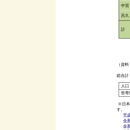
中宮
呂久
計
（資料
総合計
人口
世帯
※日本
す。
平成
令和
令和