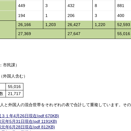
449
3
432
8
881
194
1
206
3
400
26,166
1,203
26,427
1,220
52,593
27,369
27,647
55,016
：市民課）
（外国人含む）
55,016
数
21,717
人と外国人の混合世帯をそれぞれの表で合計して重複しています。その
３１年4月26日現在(pdf 670KB)
元年5月31日現在(pdf 1191KB)
元年6月28日現在(pdf 812KB)