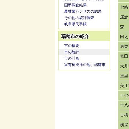
国勢調査結果
七崎
農林業センサスの結果
居倉
その他の統計調査
岐阜県民手帳
森
瑞穂市の紹介
田之
市の概要
唐栗
市の統計
宮田
市の計画
富有柿発祥の地、瑞穂市
大月
重里
美江
十七
十八
古橋
横屋