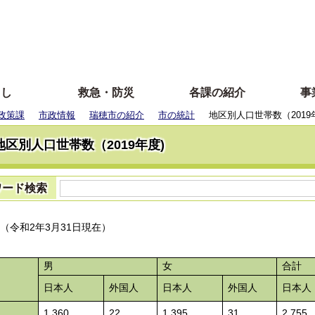
らし
救急・防災
各課の紹介
事
政策課
市政情報
瑞穂市の紹介
市の統計
地区別人口世帯数（2019
地区別人口世帯数（2019年度)
ワード検索
（令和2年3月31日現在）
男
女
合計
日本人
外国人
日本人
外国人
日本人
1,360
22
1,395
31
2,755