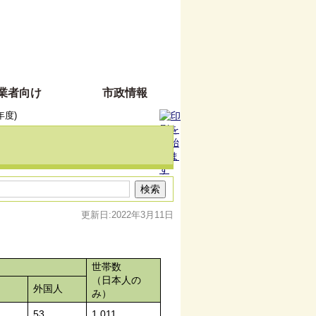
業者向け
市政情報
年度)
更新日:2022年3月11日
世帯数
（日本人の
外国人
み）
53
1,011