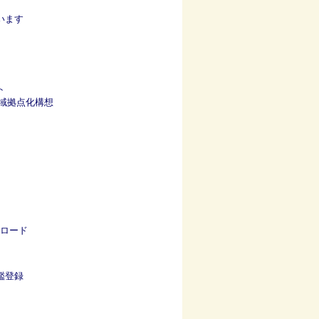
います
ト
圏域拠点化構想
ロード
鑑登録