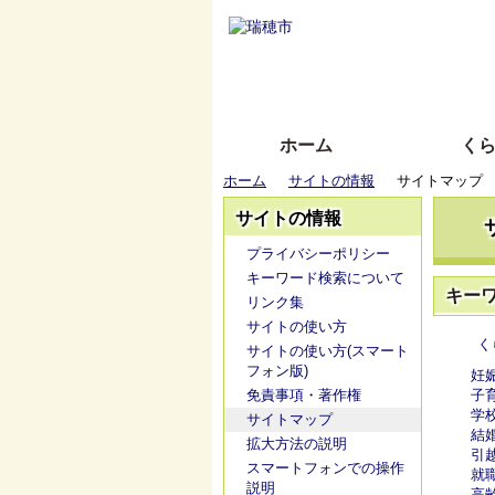
ホーム
く
ホーム
サイトの情報
サイトマップ
サイトの情報
プライバシーポリシー
キーワード検索について
キー
リンク集
サイトの使い方
く
サイトの使い方(スマート
フォン版)
妊
免責事項・著作権
子
学
サイトマップ
結
拡大方法の説明
引
スマートフォンでの操作
就
説明
高