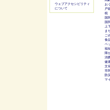
ウェブアクセシビリティ
お
について
戸
税
国
国
上
ま
ご
食
ペ
福
障
消
健
文
市
防
マ