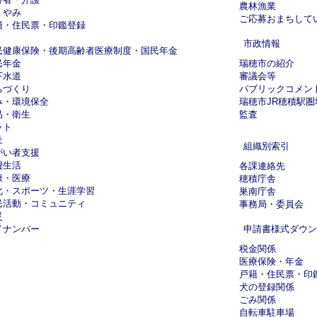
農林漁業
くやみ
ご応募おまちして
籍・住民票・印鑑登録
市政情報
民健康保険・後期高齢者医療制度・国民年金
民年金
瑞穂市の紹介
下水道
審議会等
ちづくり
パブリックコメン
み・環境保全
瑞穂市JR穂積駅
品・衛生
監査
ット
祉
組織別索引
がい者支援
費生活
各課連絡先
康・医療
穂積庁舎
化・スポーツ・生涯学習
巣南庁舎
民活動・コミュニティ
事務局・委員会
災
イナンバー
申請書様式ダウン
税金関係
医療保険・年金
戸籍・住民票・印
犬の登録関係
ごみ関係
自転車駐車場