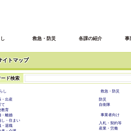
らし
救急・防災
各課の紹介
事
サイトマップ
ワード検索
らし
救急・防災
娠・出産
防災
育て
自衛隊
校教育
事業者向け
婚・離婚
越し・住まい
入札・契約等
職・退職
産業・労働
齢者・介護