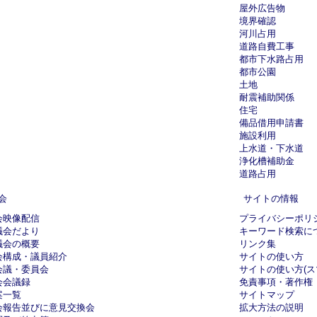
屋外広告物
境界確認
河川占用
道路自費工事
都市下水路占用
都市公園
土地
耐震補助関係
住宅
備品借用申請書
施設利用
上水道・下水道
浄化槽補助金
道路占用
会
サイトの情報
会映像配信
プライバシーポリ
議会だより
キーワード検索に
議会の概要
リンク集
会構成・議員紹介
サイトの使い方
会議・委員会
サイトの使い方(ス
会会議録
免責事項・著作権
案一覧
サイトマップ
会報告並びに意見交換会
拡大方法の説明