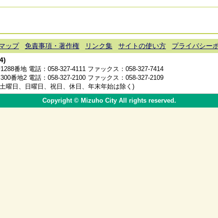
マップ
免責事項・著作権
リンク集
サイトの使い方
プライバシー
4)
1288番地 電話：
058-327-4111
ファックス：058-327-7414
300番地2 電話：
058-327-2100
ファックス：058-327-2109
分(土曜日、日曜日、祝日、休日、年末年始は除く)
Copyright © Mizuho City All rights reserved.