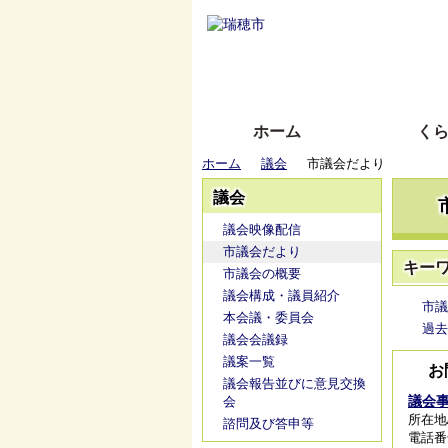
ホーム
く
ホーム
議会
市議会だより
議会
議会映像配信
市議会だより
キー
市議会の概要
議会構成・議員紹介
市議
本会議・委員会
過去
議会会議録
議案一覧
お
議会報告並びに意見交換
議会
会
所在地
諮問及び答申等
電話番号/