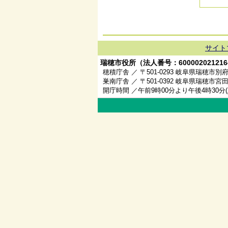
サイト
瑞穂市役所（法人番号：600002021216
穂積庁舎 ／ 〒501-0293 岐阜県瑞穂市別府
巣南庁舎 ／ 〒501-0392 岐阜県瑞穂市宮田
開庁時間 ／午前9時00分より午後4時30