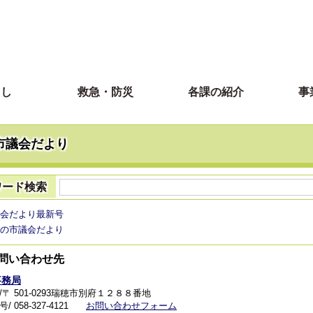
らし
救急・防災
各課の紹介
事
市議会だより
ワード検索
会だより最新号
の市議会だより
問い合わせ先
事務局
/〒 501-0293瑞穂市別府１２８８番地
 058-327-4121
お問い合わせフォーム