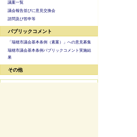
議案一覧
議会報告並びに意見交換会
諮問及び答申等
パブリックコメント
「瑞穂市議会基本条例（素案）」への意見募集
瑞穂市議会基本条例パブリックコメント実施結
果
その他
お問い合わせ先
議会事務局
所在地/〒 501-0293瑞穂市別府１２８８番地
電話番号/
058-327-4121
お問い合わせフォーム
ページの先頭へ戻る