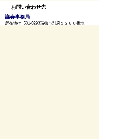
お問い合わせ先
議会事務局
所在地/〒 501-0293瑞穂市別府１２８８番地
電話番号/
058-327-4121
お問い合わせフォーム
ページの先頭へ戻る
サイトマップ
免責事項・著作権
リンク集
サイト
の使い方
プライバシーポリシー
瑞穂市役所（法人番号：6000020212164)
穂積庁舎 ／ 〒501-0293 岐阜県瑞穂市別府1288番
地 電話：
058-327-4111
ファックス：058-327-7414
巣南庁舎 ／ 〒501-0392 岐阜県瑞穂市宮田300番地
2 電話：
058-327-2100
ファックス：058-327-2109
開庁時間 ／午前9時00分より午後4時30分(土曜日、
日曜日、祝日、休日、年末年始は除く)