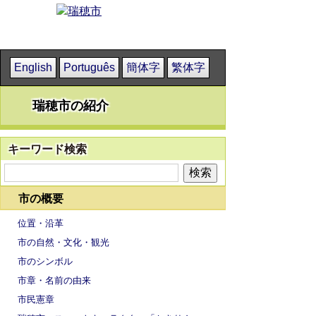
English
Português
簡体字
繁体字
瑞穂市の紹介
キーワード検索
市の概要
位置・沿革
市の自然・文化・観光
市のシンボル
市章・名前の由来
市民憲章