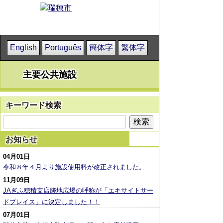
English
Português
簡体字
繁体字
主要公共施設
キーワード検索
お知らせ
04月01日
令和８年４月より施設使用料が改正されました。
11月09日
JAぎふ穂積支店跡地広場の呼称が「エキサイトサー
ドプレイス」に決定しました！！
07月01日