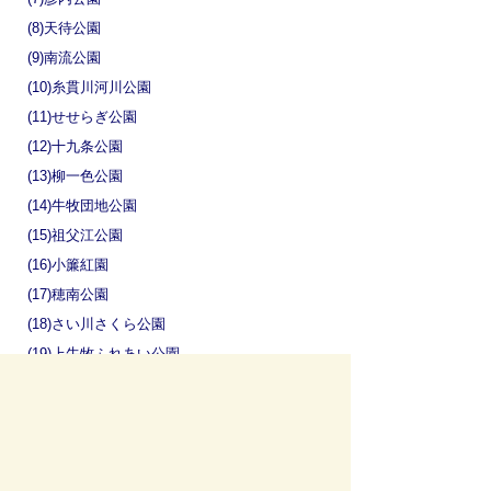
(8)天待公園
(9)南流公園
(10)糸貫川河川公園
(11)せせらぎ公園
(12)十九条公園
(13)柳一色公園
(14)牛牧団地公園
(15)祖父江公園
(16)小簾紅園
(17)穂南公園
(18)さい川さくら公園
(19)上牛牧ふれあい公園
(20)野田公園
(21)野口公園
(22)井場公園
(23)豊かな緑どんぐり公園