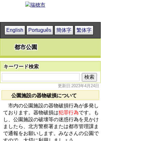
English
Português
簡体字
繁体字
都市公園
キーワード検索
更新日:2023年4月24日
公園施設の器物破損について
市内の公園施設の器物破損行為が多発し
ております。器物破損は
犯罪行為
です。も
し、公園施設の破壊等の迷惑行為を見かけ
ましたら、北方警察署または都市管理課ま
で通報をお願いします。みなさんの公園で
すので、大切に利用しましょう。