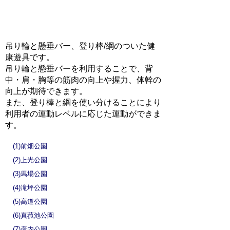
吊り輪と懸垂バー、登り棒/綱のついた健
康遊具です。
吊り輪と懸垂バーを利用することで、背
中・肩・胸等の筋肉の向上や握力、体幹の
向上が期待できます。
また、登り棒と綱を使い分けることにより
利用者の運動レベルに応じた運動ができま
す。
(1)前畑公園
(2)上光公園
(3)馬場公園
(4)滝坪公園
(5)高道公園
(6)真菰池公園
(7)彦内公園