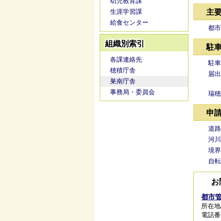
幼児教育課
生涯学習課
主
給食センター
都市
組織別索引
駐
各課連絡先
駐車
穂積庁舎
届出
巣南庁舎
事務局・委員会
瑞穂
申
道路
河川
境界
自転
お
都市
所在地
電話番号/