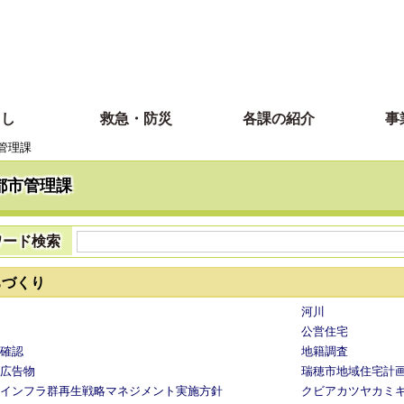
らし
救急・防災
各課の紹介
事
管理課
都市管理課
ワード検索
ちづくり
河川
公営住宅
確認
地籍調査
広告物
瑞穂市地域住宅計
インフラ群再生戦略マネジメント実施方針
クビアカツヤカミ