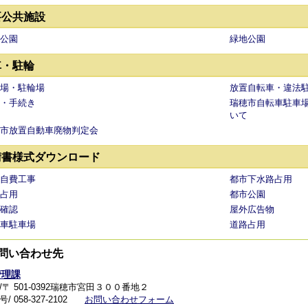
要公共施設
公園
緑地公園
車・駐輪
場・駐輪場
放置自転車・違法
・手続き
瑞穂市自転車駐車
いて
市放置自動車廃物判定会
請書様式ダウンロード
自費工事
都市下水路占用
占用
都市公園
確認
屋外広告物
車駐車場
道路占用
問い合わせ先
管理課
/〒 501-0392瑞穂市宮田３００番地２
 058-327-2102
お問い合わせフォーム