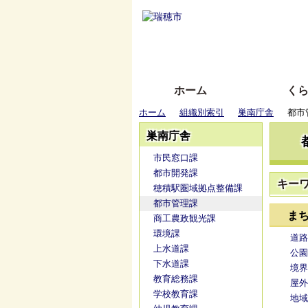
ホーム
く
ホーム
組織別索引
巣南庁舎
都市
巣南庁舎
市民窓口課
都市開発課
キー
穂積駅圏域拠点整備課
都市管理課
ま
商工農政観光課
環境課
道路
上水道課
公園
下水道課
境界
教育総務課
屋外
学校教育課
地域