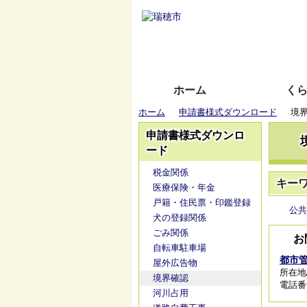
ホーム
く
ホーム
申請書様式ダウンロード
境
申請書様式ダウンロ
ード
税金関係
キー
医療保険・年金
戸籍・住民票・印鑑登録
公共
犬の登録関係
ごみ関係
お
自転車駐車場
都市
屋外広告物
所在地
境界確認
電話番号/
河川占用