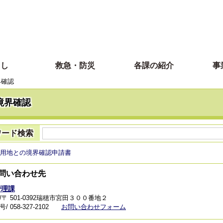
らし
救急・防災
各課の紹介
事
界確認
境界確認
ワード検索
用地との境界確認申請書
問い合わせ先
管理課
/〒 501-0392瑞穂市宮田３００番地２
 058-327-2102
お問い合わせフォーム