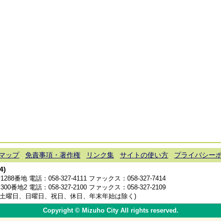
マップ
免責事項・著作権
リンク集
サイトの使い方
プライバシー
4)
1288番地 電話：
058-327-4111
ファックス：058-327-7414
300番地2 電話：
058-327-2100
ファックス：058-327-2109
分(土曜日、日曜日、祝日、休日、年末年始は除く)
Copyright © Mizuho City All rights reserved.