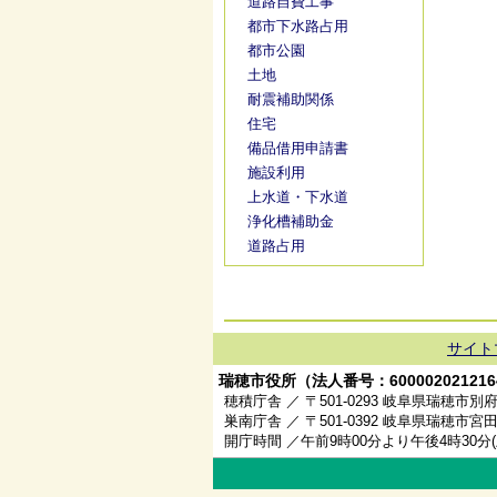
道路自費工事
都市下水路占用
都市公園
土地
耐震補助関係
住宅
備品借用申請書
施設利用
上水道・下水道
浄化槽補助金
道路占用
サイト
瑞穂市役所（法人番号：600002021216
穂積庁舎 ／ 〒501-0293 岐阜県瑞穂市別府
巣南庁舎 ／ 〒501-0392 岐阜県瑞穂市宮田
開庁時間 ／午前9時00分より午後4時30