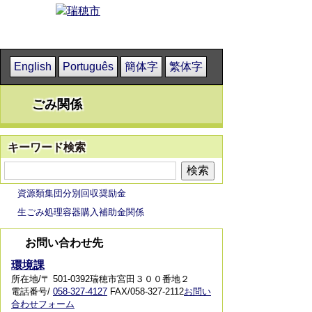
English
Português
簡体字
繁体字
ごみ関係
キーワード検索
資源類集団分別回収奨励金
生ごみ処理容器購入補助金関係
お問い合わせ先
環境課
所在地/〒 501-0392瑞穂市宮田３００番地２
電話番号/
058-327-4127
FAX/058-327-2112
お問い
合わせフォーム