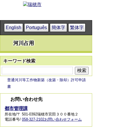
English
Português
簡体字
繁体字
河川占用
キーワード検索
普通河川等工作物新築（改築・除却）許可申請
書
お問い合わせ先
都市管理課
所在地/〒 501-0392瑞穂市宮田３００番地２
電話番号/
058-327-2102
お問い合わせフォーム