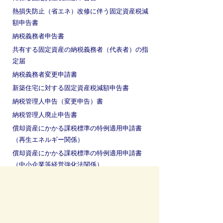
熱損失防止（省エネ）改修に伴う固定資産税減
額申告書
納税義務者申告書
共有する固定資産の納税義務者（代表者）の指
定届
納税義務者変更申請書
新築住宅に対する固定資産税減額申告書
納税管理人申告（変更申告）書
納税管理人廃止申告書
償却資産にかかる課税標準の特例適用申請書
（再生エネルギー関係）
償却資産にかかる課税標準の特例適用申請書
（中小企業等経営強化法関係）
お問い合わせ先
税務課
所在地/〒 501-0293瑞穂市別府１２８８番地
電話番号/
058-327-4112
お問い合わせフォーム