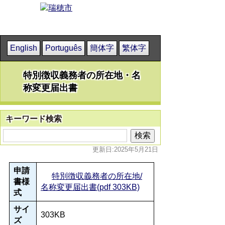
English
Português
簡体字
繁体字
特別徴収義務者の所在地・名
称変更届出書
キーワード検索
更新日:2025年5月21日
申請
特別徴収義務者の所在地/
書様
名称変更届出書(pdf 303KB)
式
サイ
303KB
ズ