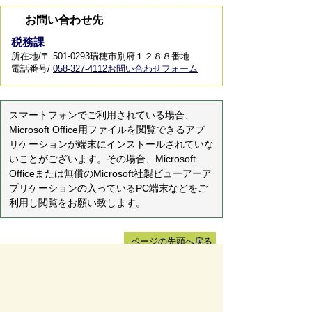
お問い合わせ先
税務課
所在地/〒 501-0293瑞穂市別府１２８８番地
電話番号/
058-327-4112
お問い合わせフォーム
スマートフォンでご利用されている場合、
Microsoft Office用ファイルを閲覧できるアプ
リケーションが端末にインストールされていな
いことがございます。その場合、Microsoft
Officeまたは無償のMicrosoft社製ビューアーア
プリケーションの入っているPC端末などをご
利用し閲覧をお願い致します。
ページの先頭へ戻る
サイトマップ
免責事項・著作権
リンク集
サイト
の使い方
プライバシーポリシー
瑞穂市役所（法人番号：6000020212164)