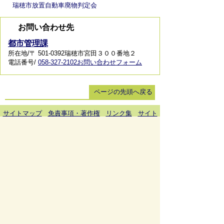
瑞穂市放置自動車廃物判定会
お問い合わせ先
都市管理課
所在地/〒 501-0392瑞穂市宮田３００番地２
電話番号/
058-327-2102
お問い合わせフォーム
ページの先頭へ戻る
サイトマップ
免責事項・著作権
リンク集
サイト
の使い方
プライバシーポリシー
瑞穂市役所（法人番号：6000020212164)
穂積庁舎 ／ 〒501-0293 岐阜県瑞穂市別府1288番
地 電話：
058-327-4111
ファックス：058-327-7414
巣南庁舎 ／ 〒501-0392 岐阜県瑞穂市宮田300番地
2 電話：
058-327-2100
ファックス：058-327-2109
開庁時間 ／午前9時00分より午後4時30分(土曜日、
日曜日、祝日、休日、年末年始は除く)