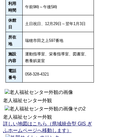
利用
午前9時～午後5時
時間
休館
土日祝日、12月29日～翌年1月3日
日
所在
瑞穂市田之上597番地
地
施設
運動指導室、栄養指導室、図書室、
内容
教養娯楽室
電話
058-328-4321
番号
老人福祉センター外観
老人福祉センター外観
詳しい地図はこちら（県域統合型 GIS ぎ
ふホームページへ移動します）