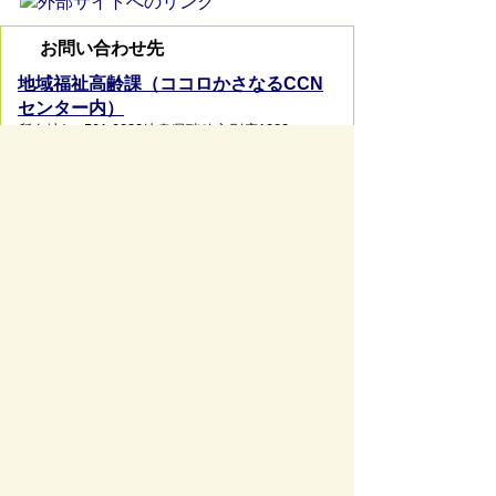
お問い合わせ先
地域福祉高齢課（ココロかさなるCCN
センター内）
所在地/〒 501-0222岐阜県瑞穂市別府1283
電話番号/
058-327-4126
お問い合わせフォーム
ページの先頭へ戻る
サイトマップ
免責事項・著作権
リンク集
サイト
の使い方
プライバシーポリシー
瑞穂市役所（法人番号：6000020212164)
穂積庁舎 ／ 〒501-0293 岐阜県瑞穂市別府1288番
地 電話：
058-327-4111
ファックス：058-327-7414
巣南庁舎 ／ 〒501-0392 岐阜県瑞穂市宮田300番地
2 電話：
058-327-2100
ファックス：058-327-2109
開庁時間 ／午前9時00分より午後4時30分(土曜日、
日曜日、祝日、休日、年末年始は除く)