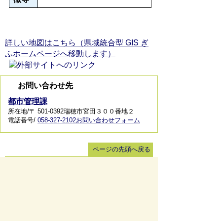
詳しい地図はこちら（県域統合型 GIS ぎ
ふホームページへ移動します）
お問い合わせ先
都市管理課
所在地/〒 501-0392瑞穂市宮田３００番地２
電話番号/
058-327-2102
お問い合わせフォーム
ページの先頭へ戻る
サイトマップ
免責事項・著作権
リンク集
サイト
の使い方
プライバシーポリシー
瑞穂市役所（法人番号：6000020212164)
穂積庁舎 ／ 〒501-0293 岐阜県瑞穂市別府1288番
地 電話：
058-327-4111
ファックス：058-327-7414