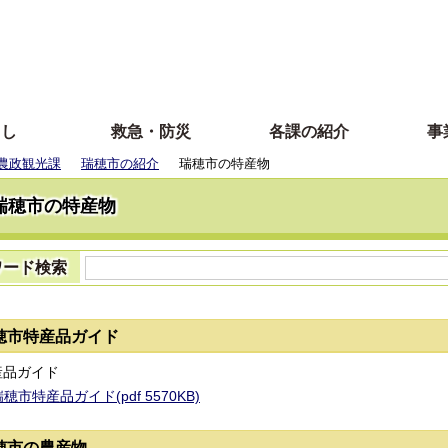
らし
救急・防災
各課の紹介
事
農政観光課
瑞穂市の紹介
瑞穂市の特産物
瑞穂市の特産物
ワード検索
穂市特産品ガイド
穂市特産品ガイド(pdf 5570KB)
穂市の農産物