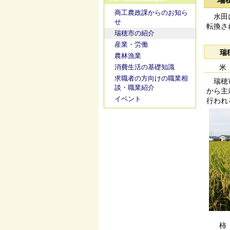
商工農政課からのお知ら
水田に
せ
転換さ
瑞穂市の紹介
産業・労働
瑞
農林漁業
消費生活の基礎知識
米
求職者の方向けの職業相
瑞穂市
談・職業紹介
から主
イベント
行われ
柿