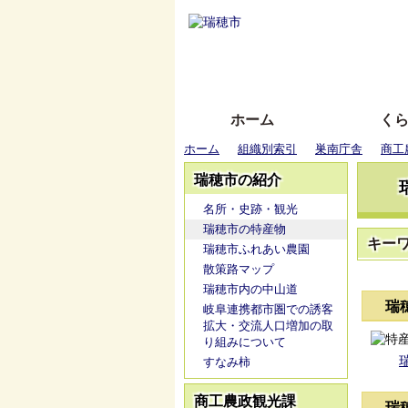
ホーム
く
ホーム
組織別索引
巣南庁舎
商工
瑞穂市の紹介
名所・史跡・観光
瑞穂市の特産物
キー
瑞穂市ふれあい農園
散策路マップ
瑞穂市内の中山道
瑞
岐阜連携都市圏での誘客
拡大・交流人口増加の取
り組みについて
瑞
すなみ柿
商工農政観光課
瑞