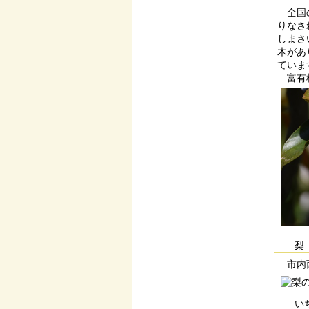
全国の
りなさ
しまさ
木があ
ていま
富有柿
梨
市内西
い