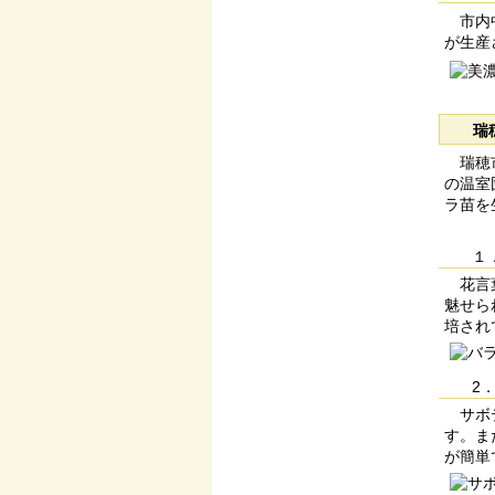
市内中
が生産
瑞
瑞穂市
の温室
ラ苗を
１
花言葉
魅せら
培され
2
サボテ
す。ま
が簡単