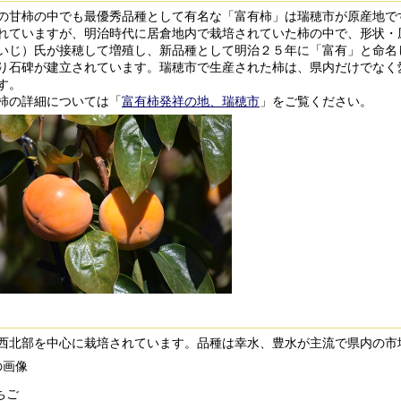
甘柿の中でも最優秀品種として有名な「富有柿」は瑞穂市が原産地で
れていますが、明治時代に居倉地内で栽培されていた柿の中で、形状・
いじ）氏が接穂して増殖し、新品種として明治２５年に「富有」と命名
り石碑が建立されています。瑞穂市で生産された柿は、県内だけでなく
す。
の詳細については「
富有柿発祥の地、瑞穂市
」をご覧ください。
北部を中心に栽培されています。品種は幸水、豊水が主流で県内の市
ちご