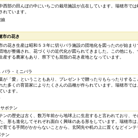
西部の田んぼの中にいちごの栽培施設が点在しています。瑞穂市では
されています。
穂市の花き
の花き生産は昭和５３年に切りバラ施設の団地化を図ったのが始まり
団地が整備され、花づくりの近代化が図られてきました。この他にも、
生産する農家もあり、県下でも屈指の花き産地となっています。
．バラ・ミニバラ
が「愛」ということもあり、プレゼントで贈ったりもらったりするこ
れた多くの育苗家によりたくさんの品種が作られています。瑞穂市では
ています。
．サボテン
ンの歴史は古く、数万年前から地球上に生息すると言われており、そ
た、形も進化してそれぞれ面白く興味のある形をしています。瑞穂市は
で育てる手間がかからないことから、玄関先や机の上に置くなどインテ