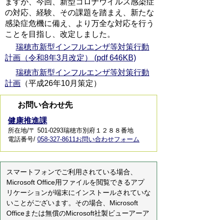
ますが、今回、新型コロナウイルス感染症
の対応、経験、その課題を踏まえ、新たな
感染症危機に備え、より万全な対応を行う
ことを目指し、改定しました。
瑞穂市新型インフルエンザ等対策行動
計画（令和8年3月改定） (pdf 646KB)
瑞穂市新型インフルエンザ等対策行動
計画
（平成26年10月策定）
お問い合わせ先
健康推進課
所在地/〒 501-0293瑞穂市別府１２８８番地
電話番号/
058-327-8611
お問い合わせフォーム
スマートフォンでご利用されている場合、
Microsoft Office用ファイルを閲覧できるアプ
リケーションが端末にインストールされていな
いことがございます。その場合、Microsoft
Officeまたは無償のMicrosoft社製ビューアーア