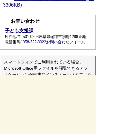
3306KB)
お問い合わせ
子ども支援課
所在地/〒 501-0293岐阜県瑞穂市別府1288番地
電話番号/
058-322-3022
お問い合わせフォーム
スマートフォンでご利用されている場合、
Microsoft Office用ファイルを閲覧できるアプ
リケーションが端末にインストールされていな
いことがございます。その場合、Microsoft
Officeまたは無償のMicrosoft社製ビューアーア
プリケーションの入っているPC端末などをご
利用し閲覧をお願い致します。
ページの先頭へ戻る
サイトマップ
免責事項・著作権
リンク集
サイト