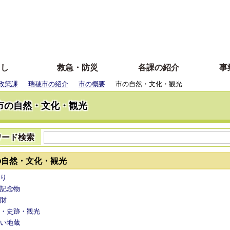
らし
救急・防災
各課の紹介
事
政策課
瑞穂市の紹介
市の概要
市の自然・文化・観光
市の自然・文化・観光
ワード検索
の自然・文化・観光
り
記念物
財
・史跡・観光
い地蔵