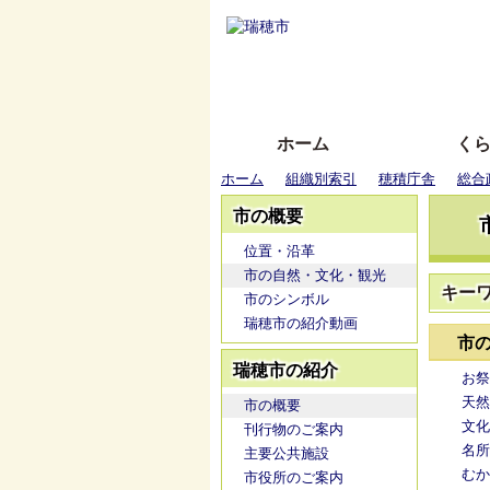
ホーム
く
ホーム
組織別索引
穂積庁舎
総合
市の概要
位置・沿革
市の自然・文化・観光
キー
市のシンボル
瑞穂市の紹介動画
市
瑞穂市の紹介
お祭
天然
市の概要
文化
刊行物のご案内
名所
主要公共施設
むか
市役所のご案内