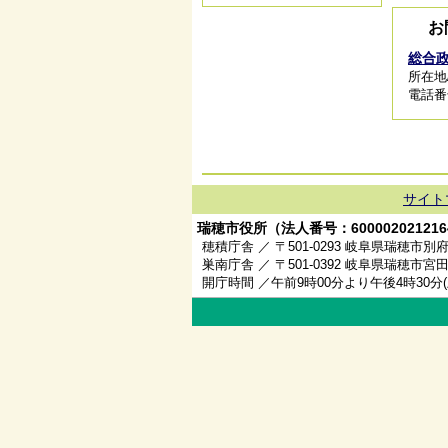
お
総合
所在地/
電話番号/
サイト
瑞穂市役所（法人番号：600002021216
穂積庁舎 ／ 〒501-0293 岐阜県瑞穂市別府
巣南庁舎 ／ 〒501-0392 岐阜県瑞穂市宮田
開庁時間 ／午前9時00分より午後4時30