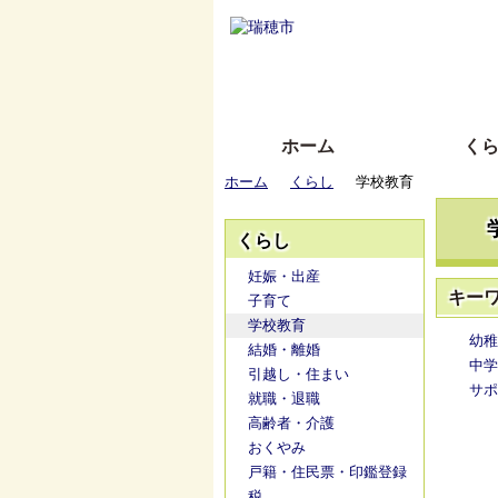
ホーム
く
ホーム
くらし
学校教育
くらし
妊娠・出産
キー
子育て
学校教育
幼稚
結婚・離婚
中学
引越し・住まい
サポ
就職・退職
高齢者・介護
おくやみ
戸籍・住民票・印鑑登録
税