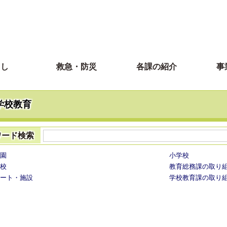
らし
救急・防災
各課の紹介
事
学校教育
ワード検索
園
小学校
校
教育総務課の取り
ート・施設
学校教育課の取り