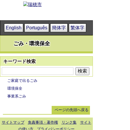
English
Português
簡体字
繁体字
ごみ・環境保全
キーワード検索
ご家庭で出るごみ
環境保全
事業系ごみ
ページの先頭へ戻る
サイトマップ
免責事項・著作権
リンク集
サイト
の使い方
プライバシーポリシー