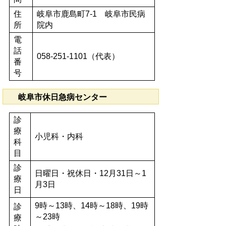
住
岐阜市鹿島町7-1 岐阜市民病
所
院内
電
話
058-251-1101（代表）
番
号
岐阜市休日急病センター
診
療
小児科・内科
科
目
診
日曜日・祝休日・12月31日～1
療
月3日
日
9時～13時、14時～18時、19時
診
～23時
療