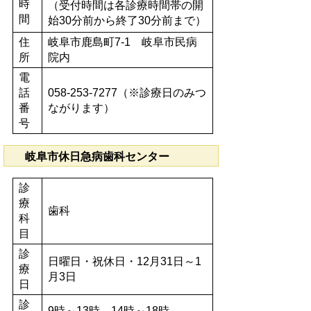
時
（受付時間は各診療時間帯の開
間
始30分前から終了30分前まで）
住
岐阜市鹿島町7-1 岐阜市民病
所
院内
電
話
058-253-7277（※診療日のみつ
番
ながります）
号
岐阜市休日急病歯科センター
診
療
歯科
科
目
診
日曜日・祝休日・12月31日～1
療
月3日
日
診
9時～13時、14時～18時