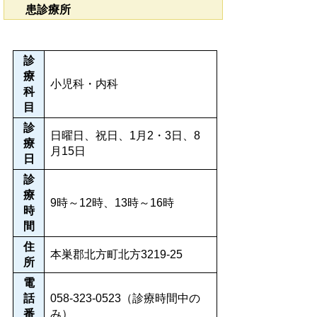
患診療所
診
療
小児科・内科
科
目
診
日曜日、祝日、1月2・3日、8
療
月15日
日
診
療
9時～12時、13時～16時
時
間
住
本巣郡北方町北方3219-25
所
電
話
058-323-0523（診療時間中の
番
み）