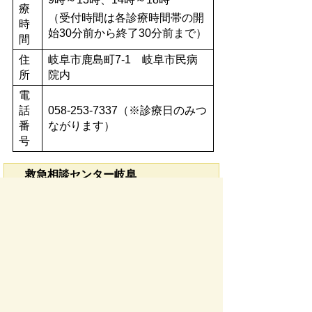
療
（受付時間は各診療時間帯の開
時
始30分前から終了30分前まで）
間
住
岐阜市鹿島町7-1 岐阜市民病
所
院内
電
話
058-253-7337（※診療日のみつ
番
ながります）
号
救急相談センター岐阜
急な病気や怪我をした時に、救急車を呼ん
だほうがいいか、今すぐ病院に行ったほう
が良いかなど、専門家からアドバイスを受
けることができる電話相談窓口
TEL
:058-265-0009
もしくは
＃7119