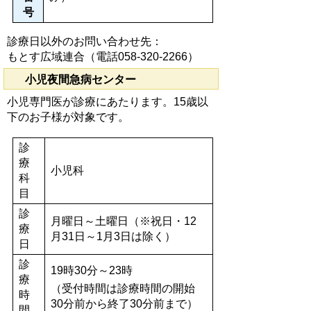
号
診療日以外のお問い合わせ先：
もとす広域連合（電話058-320-2266）
小児夜間急病センター
小児専門医が診療にあたります。15歳以
下のお子様が対象です。
診
療
小児科
科
目
診
月曜日～土曜日（※祝日・12
療
月31日～1月3日は除く）
日
診
19時30分～23時
療
（受付時間は診療時間の開始
時
30分前から終了30分前まで）
間