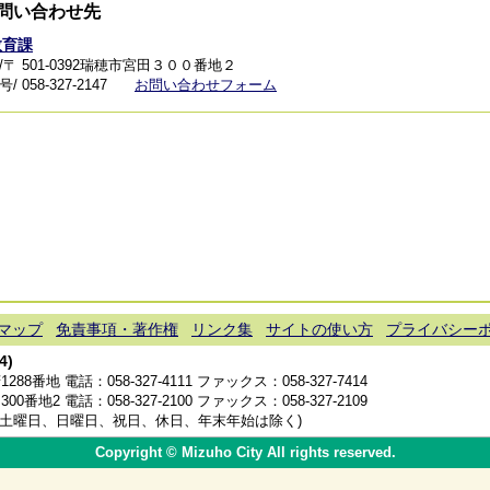
問い合わせ先
教育課
/〒 501-0392瑞穂市宮田３００番地２
 058-327-2147
お問い合わせフォーム
マップ
免責事項・著作権
リンク集
サイトの使い方
プライバシー
4)
1288番地 電話：
058-327-4111
ファックス：058-327-7414
300番地2 電話：
058-327-2100
ファックス：058-327-2109
分(土曜日、日曜日、祝日、休日、年末年始は除く)
Copyright © Mizuho City All rights reserved.