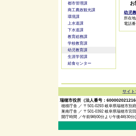
お
都市管理課
商工農政観光課
幼児
環境課
所在地
上水道課
電話番号/
下水道課
教育総務課
学校教育課
幼児教育課
生涯学習課
給食センター
サイト
瑞穂市役所（法人番号：600002021216
穂積庁舎 ／ 〒501-0293 岐阜県瑞穂市別府
巣南庁舎 ／ 〒501-0392 岐阜県瑞穂市宮田
開庁時間 ／午前9時00分より午後4時30