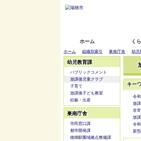
ホーム
く
ホーム
組織別索引
巣南庁舎
幼児
幼児教育課
パブリックコメント
放課後児童クラブ
キー
子育て
放課後子ども教室
令和
妊娠・出産
放課
非常
巣南庁舎
放課
市民窓口課
令和
都市開発課
新型
穂積駅圏域拠点整備課