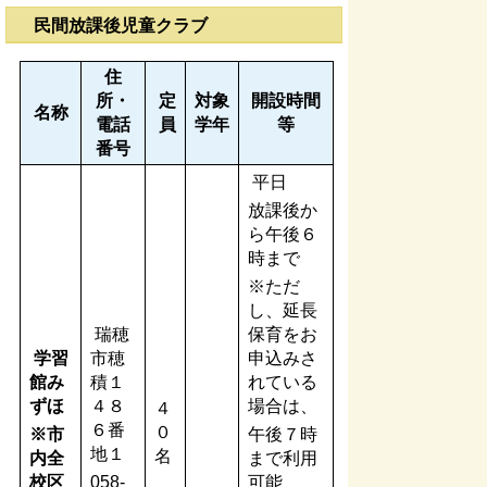
民間放課後児童クラブ
住
所・
定
対象
開設時間
名称
電話
員
学年
等
番号
平日
放課後か
ら午後６
時まで
※ただ
し、延長
瑞穂
保育をお
学習
市穂
申込みさ
館み
積１
れている
ずほ
４８
場合は、
４
６番
０
※市
午後７時
地１
名
内全
まで利用
校区
058-
可能