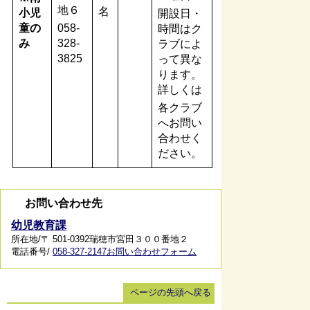
地６
名
小児
開設日・
童の
058-
時間はク
み
328-
ラブによ
3825
って異な
ります。
詳しくは
各クラブ
へお問い
合わせく
ださい。
お問い合わせ先
幼児教育課
所在地/〒 501-0392瑞穂市宮田３００番地２
電話番号/
058-327-2147
お問い合わせフォーム
ページの先頭へ戻る