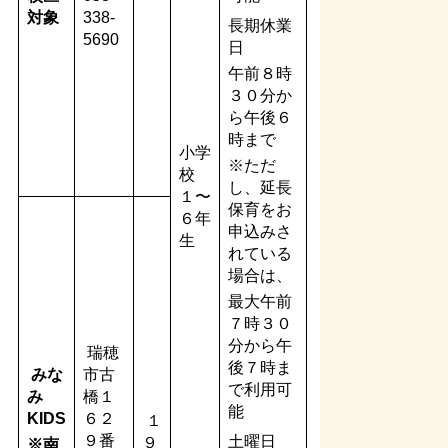
対象
338-
長期休業
5690
日
午前８時
３０分か
ら午後６
時まで
小学
※ただ
校
し、延長
１〜
保育をお
６年
申込みさ
生
れている
場合は、
最大午前
７時３０
分から午
瑞穂
後７時ま
みな
市古
で利用可
み
橋１
能
KIDS
６２
１
９番
土曜日
９
※南