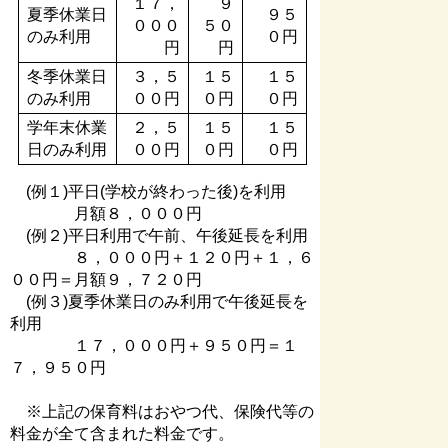
１７，
９
夏季休業日
９５
０００
５０
のみ利用
０円
円
円
冬季休業日
３，５
１５
１５
のみ利用
００円
０円
０円
学年末休業
２，５
１５
１５
日のみ利用
００円
０円
０円
(例１)平日(学校が終わった後)を利用
月額８，０００円
(例２)平日利用で午前、午後延長を利用
８，０００円＋１２０円＋１，６
００円＝月額９，７２０円
(例３)夏季休業日のみ利用で午後延長を
利用
１７，０００円＋９５０円＝１
７，９５０円
※上記の保育料はおやつ代、保険代等の
料金が全て含まれた料金です。