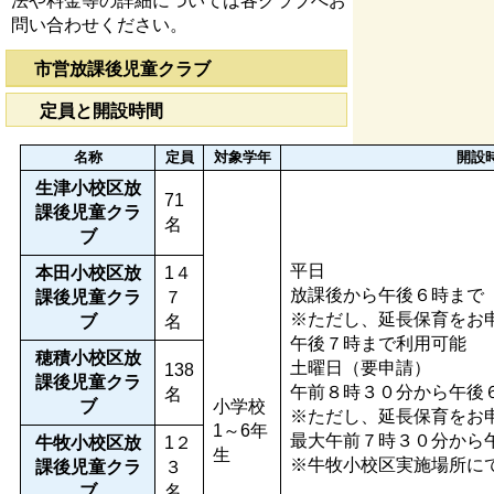
法や料金等の詳細については各クラブへお
問い合わせください。
市営放課後児童クラブ
定員と開設時間
名称
定員
対象学年
開設
生津小校区放
71
課後児童クラ
名
ブ
平日
本田小校区放
1４
放課後から午後６時ま
課後児童クラ
７
※ただし、延長保育をお
ブ
名
午後７時まで利用可能
穂積小校区放
土曜日（要申請）
138
課後児童クラ
午前８時３０分から午後
名
ブ
小学校
※ただし、延長保育をお
1～6年
最大午前７時３０分から
牛牧小校区放
1２
生
※牛牧小校区実施場所に
課後児童クラ
３
ブ
名