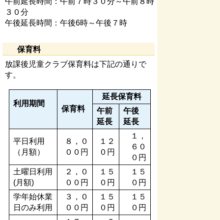
午前延長時間：午前７時３０分～午前８時
３０分
午後延長時間：午後6時～午後７時
保育料
放課後児童クラブ保育料は下記の通りで
す。
延長保育料
利用期間
保育料
午前
午後
延長
延長
１，
平日利用
８，０
１２
６０
（月額）
００円
０円
０円
土曜日利用
２，０
１５
１５
(月額)
００円
０円
０円
学年始休業
３，０
１５
１５
日のみ利用
００円
０円
０円