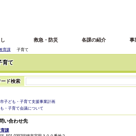
らし
救急・防災
各課の紹介
事
教育課
子育て
子育て
ワード検索
市子ども・子育て支援事業計画
も・子育て会議について
問い合わせ先
教育課
/〒 501-0392瑞穂市宮田３００番地２