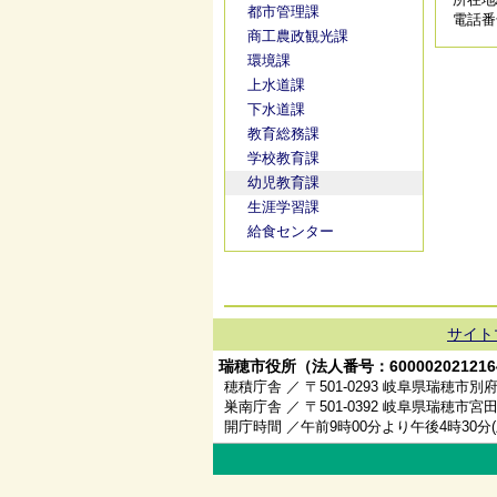
都市管理課
電話番号/
商工農政観光課
環境課
上水道課
下水道課
教育総務課
学校教育課
幼児教育課
生涯学習課
給食センター
サイト
瑞穂市役所（法人番号：600002021216
穂積庁舎 ／ 〒501-0293 岐阜県瑞穂市別府
巣南庁舎 ／ 〒501-0392 岐阜県瑞穂市宮田
開庁時間 ／午前9時00分より午後4時30