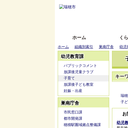
ホーム
く
ホーム
組織別索引
巣南庁舎
幼児
幼児教育課
パブリックコメント
放課後児童クラブ
キー
子育て
放課後子ども教室
妊娠・出産
瑞穂
子ど
巣南庁舎
市民窓口課
お
都市開発課
幼児
穂積駅圏域拠点整備課
所在地