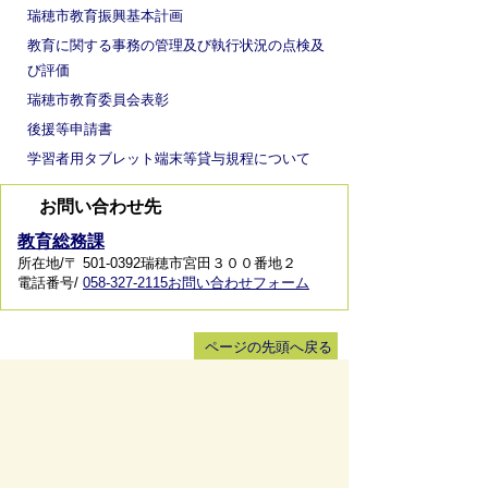
瑞穂市教育振興基本計画
教育に関する事務の管理及び執行状況の点検及
び評価
瑞穂市教育委員会表彰
後援等申請書
学習者用タブレット端末等貸与規程について
お問い合わせ先
教育総務課
所在地/〒 501-0392瑞穂市宮田３００番地２
電話番号/
058-327-2115
お問い合わせフォーム
ページの先頭へ戻る
サイトマップ
免責事項・著作権
リンク集
サイト
の使い方
プライバシーポリシー
瑞穂市役所（法人番号：6000020212164)
穂積庁舎 ／ 〒501-0293 岐阜県瑞穂市別府1288番