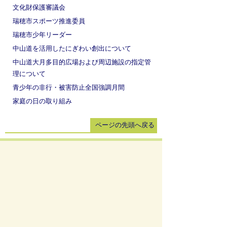
文化財保護審議会
瑞穂市スポーツ推進委員
瑞穂市少年リーダー
中山道を活用したにぎわい創出について
中山道大月多目的広場および周辺施設の指定管
理について
青少年の非行・被害防止全国強調月間
家庭の日の取り組み
ページの先頭へ戻る
サイトマップ
免責事項・著作権
リンク集
サイト
の使い方
プライバシーポリシー
瑞穂市役所（法人番号：6000020212164)
穂積庁舎 ／ 〒501-0293 岐阜県瑞穂市別府1288番
地 電話：
058-327-4111
ファックス：058-327-7414
巣南庁舎 ／ 〒501-0392 岐阜県瑞穂市宮田300番地
2 電話：
058-327-2100
ファックス：058-327-2109
開庁時間 ／午前9時00分より午後4時30分(土曜日、