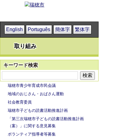
English
Português
簡体字
繁体字
取り組み
キーワード検索
瑞穂市青少年育成市民会議
地域のおじさん・おばさん運動
社会教育委員
瑞穂市子どもの読書活動推進計画
「第三次瑞穂市子どもの読書活動推進計画
（案）」に関する意見募集
ボランティア指導者等募集