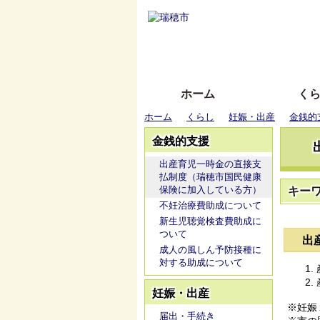
ホーム
く
ホーム
くらし
妊娠・出産
金銭的
金銭的支援
出産育児一時金の直接支
払制度（瑞穂市国民健康
保険に加入している方）
キー
不妊治療費助成について
新生児聴覚検査費助成に
ついて
出
成人の風しん予防接種に
対する助成について
妊娠・出産
※妊娠
届出・手続き