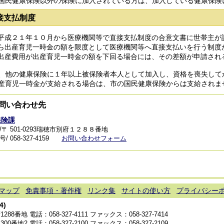
国民健康保険以外の保険に加入されている方は、加入している健康保険
接支払制度
平成２１年１０月から医療機関等で直接支払制度の合意文書に世帯主が
ら出産育児一時金の額を限度として医療機関等へ直接支払いを行う制度
出産費用が出産育児一時金の額を下回る場合には、その差額が申請され
、他の健康保険に１年以上被保険者本人として加入し、資格を喪失して
産育児一時金が支給される場合は、市の国民健康保険からは支給されま
問い合わせ先
保険課
/〒 501-0293瑞穂市別府１２８８番地
 058-327-4159
お問い合わせフォーム
マップ
免責事項・著作権
リンク集
サイトの使い方
プライバシー
4)
1288番地 電話：
058-327-4111
ファックス：058-327-7414
300番地2 電話：
058-327-2100
ファックス：058-327-2109