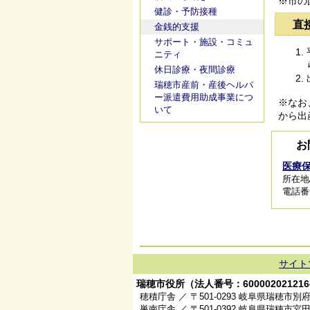
※市の
健診・予防接種
直
金銭的支援
サポート・施設・コミュ
ニティ
休日診療・夜間診療
瑞穂市産前・産後ヘルパ
ー派遣費用助成事業につ
※なお
いて
から出
お
医療
所在地
電話番号/
サイト
瑞穂市役所（法人番号：600002021216
穂積庁舎 ／ 〒501-0293 岐阜県瑞穂市別府
巣南庁舎 ／ 〒501-0392 岐阜県瑞穂市宮田