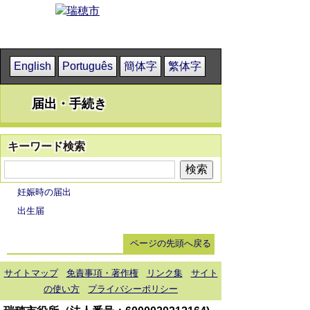
English
Português
簡体字
繁体字
届出・手続き
キーワード検索
妊娠時の届出
出生届
ページの先頭へ戻る
サイトマップ
免責事項・著作権
リンク集
サイト
の使い方
プライバシーポリシー