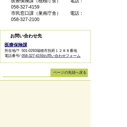
医療保険課（穂積庁舎） 電話：
058-327-4159
市民窓口課（巣南庁舎） 電話：
058-327-2100
お問い合わせ先
医療保険課
所在地/〒 501-0293瑞穂市別府１２８８番地
電話番号/
058-327-4159
お問い合わせフォーム
ページの先頭へ戻る
サイトマップ
免責事項・著作権
リンク集
サイト
の使い方
プライバシーポリシー
瑞穂市役所（法人番号：6000020212164)
穂積庁舎 ／ 〒501-0293 岐阜県瑞穂市別府1288番
地 電話：
058-327-4111
ファックス：058-327-7414
巣南庁舎 ／ 〒501-0392 岐阜県瑞穂市宮田300番地
2 電話：
058-327-2100
ファックス：058-327-2109
開庁時間 ／午前9時00分より午後4時30分(土曜日、