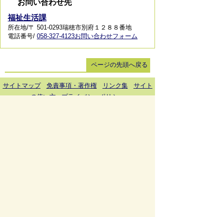
お問い合わせ先
福祉生活課
所在地/〒 501-0293瑞穂市別府１２８８番地
電話番号/
058-327-4123
お問い合わせフォーム
ページの先頭へ戻る
サイトマップ
免責事項・著作権
リンク集
サイト
の使い方
プライバシーポリシー
瑞穂市役所（法人番号：6000020212164)
穂積庁舎 ／ 〒501-0293 岐阜県瑞穂市別府1288番
地 電話：
058-327-4111
ファックス：058-327-7414
巣南庁舎 ／ 〒501-0392 岐阜県瑞穂市宮田300番地
2 電話：
058-327-2100
ファックス：058-327-2109
開庁時間 ／午前9時00分より午後4時30分(土曜日、
日曜日、祝日、休日、年末年始は除く)
Copyright © Mizuho City All rights reserved.